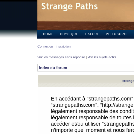
HOME
PHYSIQUE
CALCUL
PHILOSOPHIE
Connexion
Inscription
Voir les messages sans réponse
|
Voir les sujets actifs
Index du forum
strange
En accédant à “strangepaths.com” (d
“strangepaths.com”, “http://strang
légalement responsable des conditi
légalement responsable de toutes l
accéder et/ou utiliser “strangepat
n’importe quel moment et nous fer