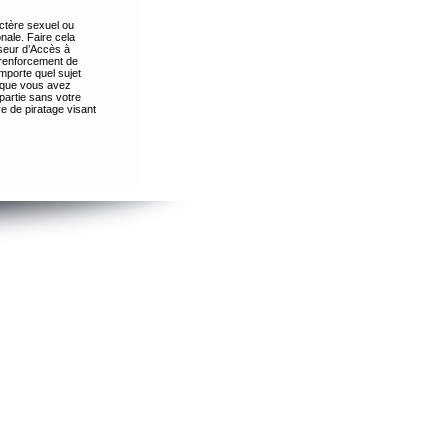
ctère sexuel ou
nale. Faire cela
seur d’Accès à
 renforcement de
importe quel sujet
s que vous avez
partie sans votre
e de piratage visant