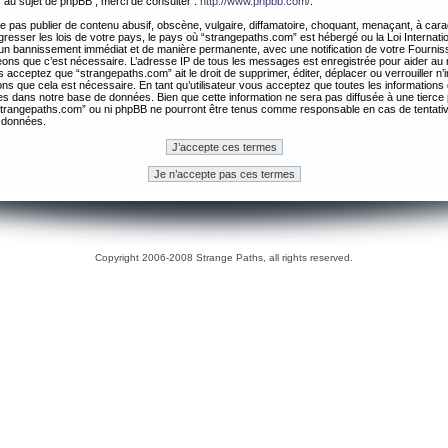
 au sujet de phpBB , merci de consulter :
http://www.phpbb.com/
.
 pas publier de contenu abusif, obscène, vulgaire, diffamatoire, choquant, menaçant, à cara
gresser les lois de votre pays, le pays où “strangepaths.com” est hébergé ou la Loi Internatio
un bannissement immédiat et de manière permanente, avec une notification de votre Fournis
geons que c’est nécessaire. L’adresse IP de tous les messages est enregistrée pour aider au
 acceptez que “strangepaths.com” ait le droit de supprimer, éditer, déplacer ou verrouiller n’
ns que cela est nécessaire. En tant qu’utilisateur vous acceptez que toutes les information
es dans notre base de données. Bien que cette information ne sera pas diffusée à une tierce 
trangepaths.com” ou ni phpBB ne pourront être tenus comme responsable en cas de tentativ
 données.
Copyright 2006-2008 Strange Paths, all rights reserved.