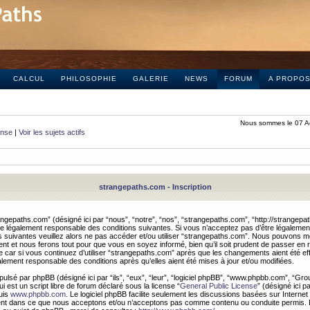
CALCUL
PHILOSOPHIE
GALERIE
NEWS
FORUM
A PROPO
Nous sommes le 07 A
onse
|
Voir les sujets actifs
strangepaths.com - Inscription
ngepaths.com” (désigné ici par “nous”, “notre”, “nos”, “strangepaths.com”, “http://strangepa
e légalement responsable des conditions suivantes. Si vous n’acceptez pas d’être légaleme
s suivantes veuillez alors ne pas accéder et/ou utiliser “strangepaths.com”. Nous pouvons mod
nt et nous ferons tout pour que vous en soyez informé, bien qu’il soit prudent de passer en 
car si vous continuez d’utiliser “strangepaths.com” après que les changements aient été e
alement responsable des conditions après qu’elles aient été mises à jour et/ou modifiées.
pulsé par phpBB (désigné ici par “ils”, “eux”, “leur”, “logiciel phpBB”, “www.phpbb.com”, “Gr
 est un script libre de forum déclaré sous la license “
General Public License
” (désigné ici p
uis
www.phpbb.com
. Le logiciel phpBB facilite seulement les discussions basées sur Internet
ement dans ce que nous acceptons et/ou n’acceptons pas comme contenu ou conduite permis. 