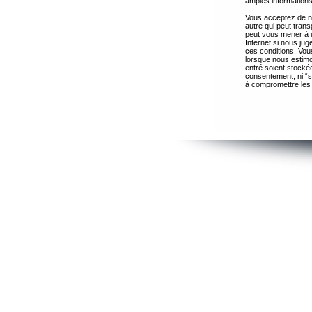
amples informations
Vous acceptez de ne
autre qui peut trans
peut vous mener à 
Internet si nous ju
ces conditions. Vous
lorsque nous estimo
entré soient stocké
consentement, ni “s
à compromettre les