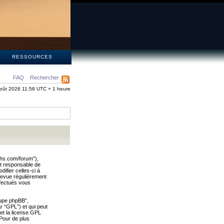
S
RESSOURCES
FAQ
Rechercher
oût 2026 11:58 UTC + 1 heure
ths.com/forum”),
nt responsable de
ifier celles-ci à
revue régulièrement
ffectués vous
oupe phpBB”,
ar “GPL”) et qui peut
 et la license GPL
Pour de plus