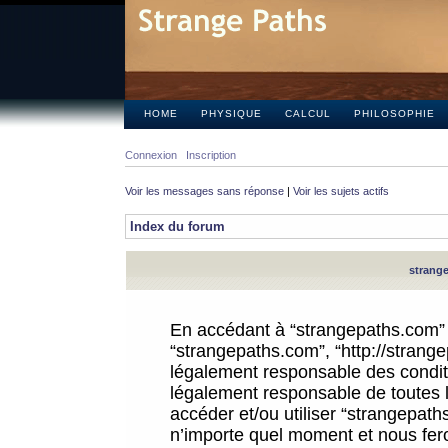
HOME
PHYSIQUE
CALCUL
PHILOSOPHIE
Connexion
Inscription
Voir les messages sans réponse
|
Voir les sujets actifs
Index du forum
strange
En accédant à “strangepaths.com” (d
“strangepaths.com”, “http://strang
légalement responsable des conditi
légalement responsable de toutes l
accéder et/ou utiliser “strangepat
n’importe quel moment et nous fer