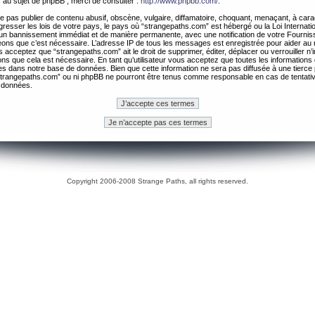
 au sujet de phpBB , merci de consulter :
http://www.phpbb.com/
.
 pas publier de contenu abusif, obscène, vulgaire, diffamatoire, choquant, menaçant, à cara
gresser les lois de votre pays, le pays où “strangepaths.com” est hébergé ou la Loi Internatio
un bannissement immédiat et de manière permanente, avec une notification de votre Fournis
geons que c’est nécessaire. L’adresse IP de tous les messages est enregistrée pour aider au
 acceptez que “strangepaths.com” ait le droit de supprimer, éditer, déplacer ou verrouiller n’
ns que cela est nécessaire. En tant qu’utilisateur vous acceptez que toutes les information
es dans notre base de données. Bien que cette information ne sera pas diffusée à une tierce 
trangepaths.com” ou ni phpBB ne pourront être tenus comme responsable en cas de tentativ
 données.
Copyright 2006-2008 Strange Paths, all rights reserved.