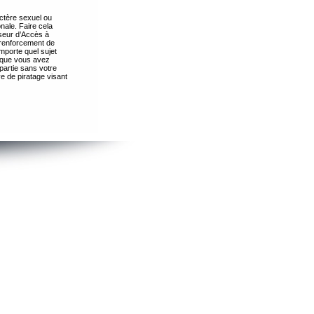
ctère sexuel ou
nale. Faire cela
seur d’Accès à
 renforcement de
importe quel sujet
s que vous avez
partie sans votre
e de piratage visant