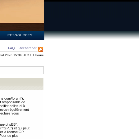
S
RESSOURCES
FAQ
Rechercher
oût 2026 15:34 UTC + 1 heure
ths.com/forum”),
nt responsable de
ifier celles-ci à
revue régulièrement
ffectués vous
oupe phpBB”,
ar “GPL”) et qui peut
 et la license GPL
Pour de plus