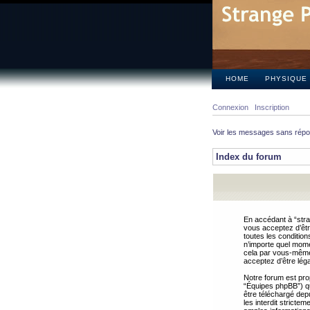
HOME
PHYSIQUE
Connexion
Inscription
Voir les messages sans rép
Index du forum
En accédant à “stra
vous acceptez d’êtr
toutes les condition
n’importe quel mome
cela par vous-même 
acceptez d’être lég
Notre forum est pro
“Équipes phpBB”) qui
être téléchargé dep
les interdit strict