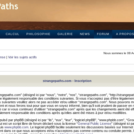
CALCUL
PHILOSOPHIE
GALERIE
NEWS
FORUM
A PROPO
Nous sommes le 08 A
onse
|
Voir les sujets actifs
strangepaths.com - Inscription
ngepaths.com” (désigné ici par “nous”, “notre”, “nos”, “strangepaths.com”, “http://strangepa
e légalement responsable des conditions suivantes. Si vous n’acceptez pas d’être légaleme
s suivantes veuillez alors ne pas accéder et/ou utiliser “strangepaths.com”. Nous pouvons mod
nt et nous ferons tout pour que vous en soyez informé, bien qu’il soit prudent de passer en 
car si vous continuez d’utiliser “strangepaths.com” après que les changements aient été e
alement responsable des conditions après qu’elles aient été mises à jour et/ou modifiées.
pulsé par phpBB (désigné ici par “ils”, “eux”, “leur”, “logiciel phpBB”, “www.phpbb.com”, “Gr
 est un script libre de forum déclaré sous la license “
General Public License
” (désigné ici p
uis
www.phpbb.com
. Le logiciel phpBB facilite seulement les discussions basées sur Internet
ement dans ce que nous acceptons et/ou n’acceptons pas comme contenu ou conduite permis. 