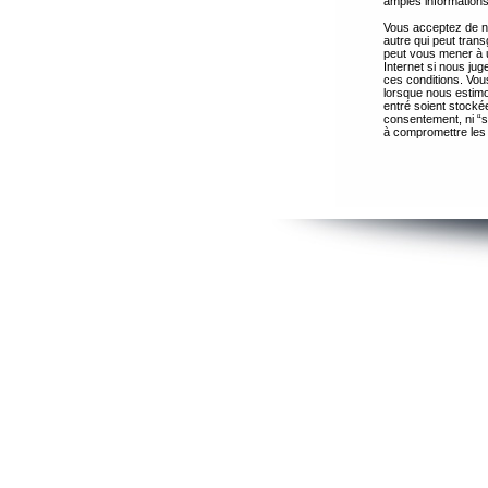
amples informations
Vous acceptez de ne
autre qui peut trans
peut vous mener à 
Internet si nous ju
ces conditions. Vous
lorsque nous estimo
entré soient stocké
consentement, ni “s
à compromettre les