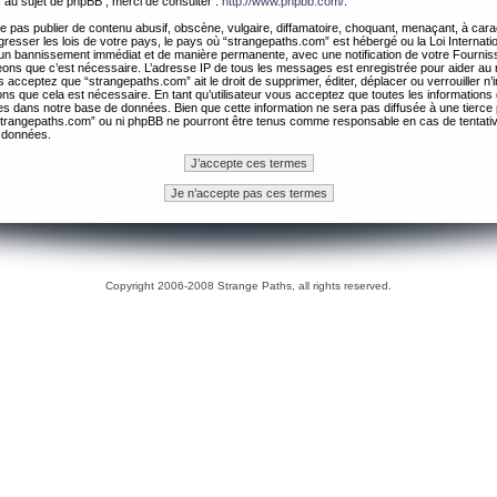
 au sujet de phpBB , merci de consulter :
http://www.phpbb.com/
.
 pas publier de contenu abusif, obscène, vulgaire, diffamatoire, choquant, menaçant, à cara
gresser les lois de votre pays, le pays où “strangepaths.com” est hébergé ou la Loi Internatio
un bannissement immédiat et de manière permanente, avec une notification de votre Fournis
geons que c’est nécessaire. L’adresse IP de tous les messages est enregistrée pour aider au
 acceptez que “strangepaths.com” ait le droit de supprimer, éditer, déplacer ou verrouiller n’
ns que cela est nécessaire. En tant qu’utilisateur vous acceptez que toutes les information
es dans notre base de données. Bien que cette information ne sera pas diffusée à une tierce 
trangepaths.com” ou ni phpBB ne pourront être tenus comme responsable en cas de tentativ
 données.
Copyright 2006-2008 Strange Paths, all rights reserved.