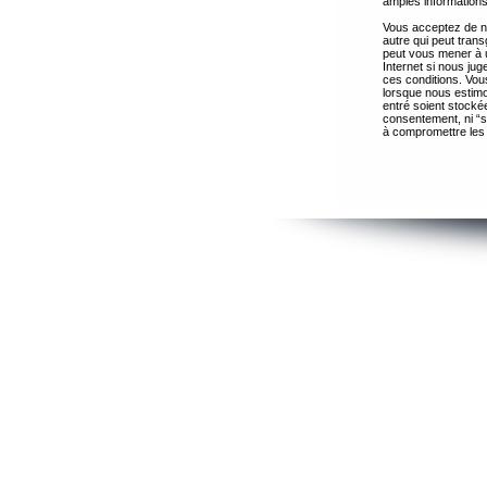
amples informations
Vous acceptez de ne
autre qui peut trans
peut vous mener à 
Internet si nous ju
ces conditions. Vous
lorsque nous estimo
entré soient stocké
consentement, ni “s
à compromettre les