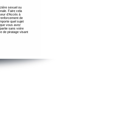
ctère sexuel ou
nale. Faire cela
seur d’Accès à
 renforcement de
importe quel sujet
s que vous avez
partie sans votre
e de piratage visant