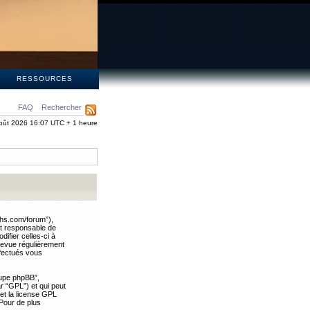
S
RESSOURCES
FAQ
Rechercher
oût 2026 16:07 UTC + 1 heure
ths.com/forum”),
nt responsable de
ifier celles-ci à
revue régulièrement
ffectués vous
oupe phpBB”,
ar “GPL”) et qui peut
 et la license GPL
Pour de plus