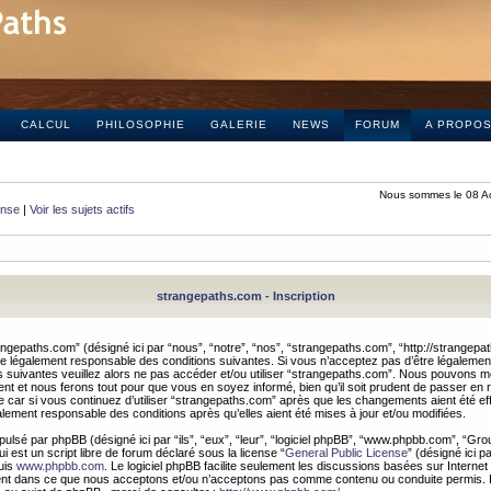
CALCUL
PHILOSOPHIE
GALERIE
NEWS
FORUM
A PROPO
Nous sommes le 08 A
onse
|
Voir les sujets actifs
strangepaths.com - Inscription
ngepaths.com” (désigné ici par “nous”, “notre”, “nos”, “strangepaths.com”, “http://strangepa
e légalement responsable des conditions suivantes. Si vous n’acceptez pas d’être légaleme
s suivantes veuillez alors ne pas accéder et/ou utiliser “strangepaths.com”. Nous pouvons mod
nt et nous ferons tout pour que vous en soyez informé, bien qu’il soit prudent de passer en 
car si vous continuez d’utiliser “strangepaths.com” après que les changements aient été e
alement responsable des conditions après qu’elles aient été mises à jour et/ou modifiées.
pulsé par phpBB (désigné ici par “ils”, “eux”, “leur”, “logiciel phpBB”, “www.phpbb.com”, “Gr
 est un script libre de forum déclaré sous la license “
General Public License
” (désigné ici p
uis
www.phpbb.com
. Le logiciel phpBB facilite seulement les discussions basées sur Internet
ement dans ce que nous acceptons et/ou n’acceptons pas comme contenu ou conduite permis. 