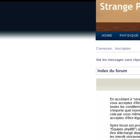
HOME
PHYSIQUE
Connexion
Inscription
Voir les messages sans rép
Index du forum
En accédant à “stra
vous acceptez d’êtr
toutes les condition
n’importe quel mome
cela par vous-même 
acceptez d’être lég
Notre forum est pro
“Équipes phpBB”) qui
être téléchargé dep
les interdit strict