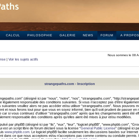
CALCUL
PHILOSOPHIE
GALERIE
NEWS
FORUM
A PROPO
Nous sommes le 08 A
onse
|
Voir les sujets actifs
strangepaths.com - Inscription
ngepaths.com” (désigné ici par “nous”, “notre”, “nos”, “strangepaths.com”, “http://strangepa
e légalement responsable des conditions suivantes. Si vous n’acceptez pas d’être légaleme
s suivantes veuillez alors ne pas accéder et/ou utiliser “strangepaths.com”. Nous pouvons mod
nt et nous ferons tout pour que vous en soyez informé, bien qu’il soit prudent de passer en 
car si vous continuez d’utiliser “strangepaths.com” après que les changements aient été e
alement responsable des conditions après qu’elles aient été mises à jour et/ou modifiées.
pulsé par phpBB (désigné ici par “ils”, “eux”, “leur”, “logiciel phpBB”, “www.phpbb.com”, “Gr
 est un script libre de forum déclaré sous la license “
General Public License
” (désigné ici p
uis
www.phpbb.com
. Le logiciel phpBB facilite seulement les discussions basées sur Internet
ement dans ce que nous acceptons et/ou n’acceptons pas comme contenu ou conduite permis. 