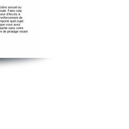
ctère sexuel ou
nale. Faire cela
seur d’Accès à
 renforcement de
importe quel sujet
s que vous avez
partie sans votre
e de piratage visant