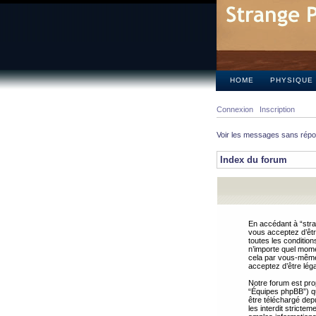
HOME
PHYSIQUE
Connexion
Inscription
Voir les messages sans rép
Index du forum
En accédant à “stra
vous acceptez d’êtr
toutes les condition
n’importe quel mome
cela par vous-même 
acceptez d’être lég
Notre forum est pro
“Équipes phpBB”) qui
être téléchargé dep
les interdit strict