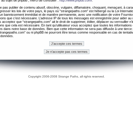
 au sujet de phpBB , merci de consulter :
http://www.phpbb.com/
.
 pas publier de contenu abusif, obscène, vulgaire, diffamatoire, choquant, menaçant, à cara
gresser les lois de votre pays, le pays où “strangepaths.com” est hébergé ou la Loi Internatio
un bannissement immédiat et de manière permanente, avec une notification de votre Fournis
geons que c’est nécessaire. L’adresse IP de tous les messages est enregistrée pour aider au
 acceptez que “strangepaths.com” ait le droit de supprimer, éditer, déplacer ou verrouiller n’
ns que cela est nécessaire. En tant qu’utilisateur vous acceptez que toutes les information
es dans notre base de données. Bien que cette information ne sera pas diffusée à une tierce 
trangepaths.com” ou ni phpBB ne pourront être tenus comme responsable en cas de tentativ
 données.
Copyright 2006-2008 Strange Paths, all rights reserved.