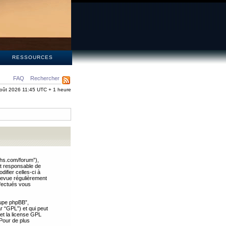
S
RESSOURCES
FAQ
Rechercher
oût 2026 11:45 UTC + 1 heure
ths.com/forum”),
nt responsable de
ifier celles-ci à
revue régulièrement
ffectués vous
oupe phpBB”,
ar “GPL”) et qui peut
 et la license GPL
Pour de plus