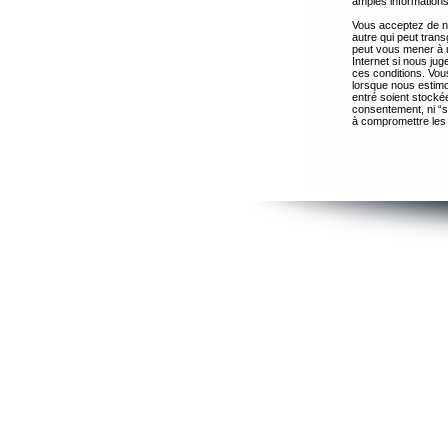
amples informations
Vous acceptez de ne
autre qui peut trans
peut vous mener à 
Internet si nous ju
ces conditions. Vous
lorsque nous estimo
entré soient stocké
consentement, ni “s
à compromettre les