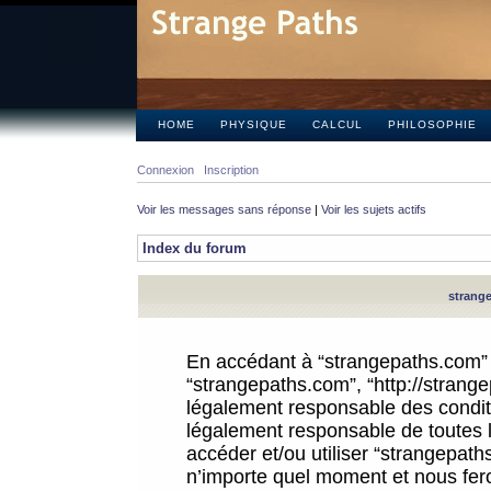
HOME
PHYSIQUE
CALCUL
PHILOSOPHIE
Connexion
Inscription
Voir les messages sans réponse
|
Voir les sujets actifs
Index du forum
strange
En accédant à “strangepaths.com” (d
“strangepaths.com”, “http://strang
légalement responsable des conditi
légalement responsable de toutes l
accéder et/ou utiliser “strangepat
n’importe quel moment et nous fer