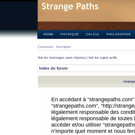
HOME
PHYSIQUE
CALCUL
PHILOSOPHIE
Connexion
Inscription
Voir les messages sans réponse
|
Voir les sujets actifs
Index du forum
strange
En accédant à “strangepaths.com” (d
“strangepaths.com”, “http://strang
légalement responsable des conditi
légalement responsable de toutes l
accéder et/ou utiliser “strangepat
n’importe quel moment et nous fer