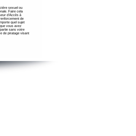
ctère sexuel ou
nale. Faire cela
seur d’Accès à
 renforcement de
importe quel sujet
s que vous avez
partie sans votre
e de piratage visant