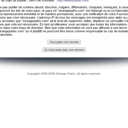
 au sujet de phpBB , merci de consulter :
http://www.phpbb.com/
.
 pas publier de contenu abusif, obscène, vulgaire, diffamatoire, choquant, menaçant, à cara
gresser les lois de votre pays, le pays où “strangepaths.com” est hébergé ou la Loi Internatio
un bannissement immédiat et de manière permanente, avec une notification de votre Fournis
geons que c’est nécessaire. L’adresse IP de tous les messages est enregistrée pour aider au
 acceptez que “strangepaths.com” ait le droit de supprimer, éditer, déplacer ou verrouiller n’
ns que cela est nécessaire. En tant qu’utilisateur vous acceptez que toutes les information
es dans notre base de données. Bien que cette information ne sera pas diffusée à une tierce 
trangepaths.com” ou ni phpBB ne pourront être tenus comme responsable en cas de tentativ
 données.
Copyright 2006-2008 Strange Paths, all rights reserved.