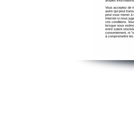
amples informations
Vous acceptez de ne
autre qui peut trans
peut vous mener à 
Internet si nous ju
ces conditions. Vous
lorsque nous estimo
entré soient stocké
consentement, ni “s
à compromettre les