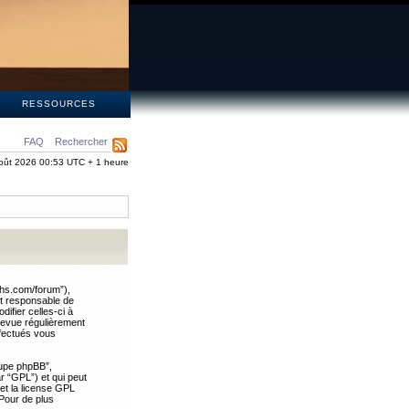
S
RESSOURCES
FAQ
Rechercher
oût 2026 00:53 UTC + 1 heure
ths.com/forum”),
nt responsable de
ifier celles-ci à
revue régulièrement
ffectués vous
oupe phpBB”,
ar “GPL”) et qui peut
 et la license GPL
Pour de plus