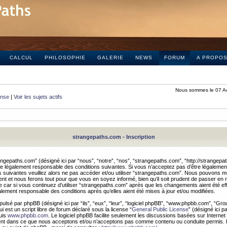
CALCUL
PHILOSOPHIE
GALERIE
NEWS
FORUM
A PROPO
Nous sommes le 07 A
onse
|
Voir les sujets actifs
strangepaths.com - Inscription
ngepaths.com” (désigné ici par “nous”, “notre”, “nos”, “strangepaths.com”, “http://strangepa
e légalement responsable des conditions suivantes. Si vous n’acceptez pas d’être légaleme
s suivantes veuillez alors ne pas accéder et/ou utiliser “strangepaths.com”. Nous pouvons mod
nt et nous ferons tout pour que vous en soyez informé, bien qu’il soit prudent de passer en 
car si vous continuez d’utiliser “strangepaths.com” après que les changements aient été e
alement responsable des conditions après qu’elles aient été mises à jour et/ou modifiées.
pulsé par phpBB (désigné ici par “ils”, “eux”, “leur”, “logiciel phpBB”, “www.phpbb.com”, “Gr
 est un script libre de forum déclaré sous la license “
General Public License
” (désigné ici p
uis
www.phpbb.com
. Le logiciel phpBB facilite seulement les discussions basées sur Internet
ement dans ce que nous acceptons et/ou n’acceptons pas comme contenu ou conduite permis. 