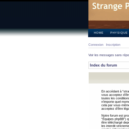
HOME
PHYSIQUE
Connexion
Inscription
Voir les messages sans rép
Index du forum
En accédant à “stra
vous acceptez d’êtr
toutes les condition
n’importe quel mome
cela par vous-même 
acceptez d’être lég
Notre forum est pro
“Équipes phpBB”) qui
être téléchargé dep
les interdit strict