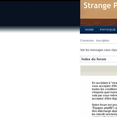
HOME
PHYSIQUE
Connexion
Inscription
Voir les messages sans rép
Index du forum
En accédant à “stra
vous acceptez d’êtr
toutes les condition
n’importe quel mome
cela par vous-même 
acceptez d’être lég
Notre forum est pro
“Équipes phpBB”) qui
être téléchargé dep
les interdit strict