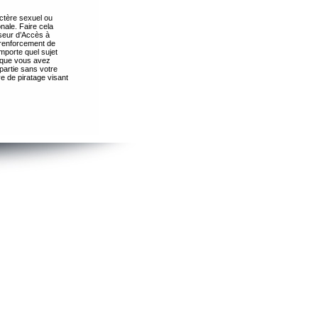
ctère sexuel ou
nale. Faire cela
seur d’Accès à
 renforcement de
importe quel sujet
s que vous avez
partie sans votre
e de piratage visant