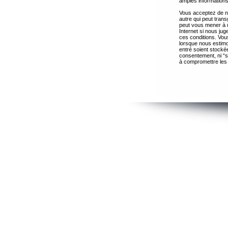
amples informations
Vous acceptez de ne
autre qui peut trans
peut vous mener à 
Internet si nous ju
ces conditions. Vous
lorsque nous estimo
entré soient stocké
consentement, ni “s
à compromettre les