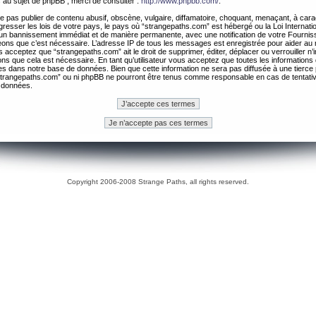
 au sujet de phpBB , merci de consulter :
http://www.phpbb.com/
.
 pas publier de contenu abusif, obscène, vulgaire, diffamatoire, choquant, menaçant, à cara
gresser les lois de votre pays, le pays où “strangepaths.com” est hébergé ou la Loi Internatio
un bannissement immédiat et de manière permanente, avec une notification de votre Fournis
geons que c’est nécessaire. L’adresse IP de tous les messages est enregistrée pour aider au
 acceptez que “strangepaths.com” ait le droit de supprimer, éditer, déplacer ou verrouiller n’
ns que cela est nécessaire. En tant qu’utilisateur vous acceptez que toutes les information
es dans notre base de données. Bien que cette information ne sera pas diffusée à une tierce 
trangepaths.com” ou ni phpBB ne pourront être tenus comme responsable en cas de tentativ
 données.
Copyright 2006-2008 Strange Paths, all rights reserved.