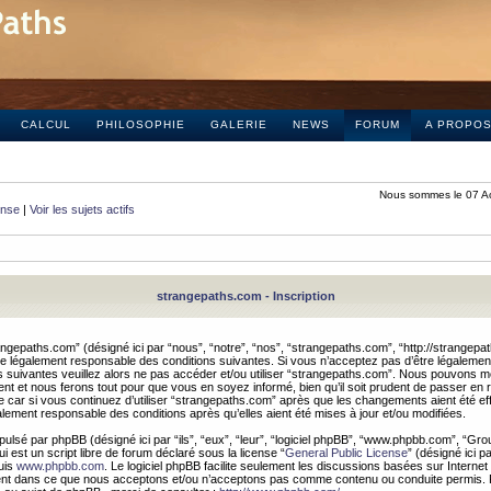
CALCUL
PHILOSOPHIE
GALERIE
NEWS
FORUM
A PROPO
Nous sommes le 07 A
onse
|
Voir les sujets actifs
strangepaths.com - Inscription
ngepaths.com” (désigné ici par “nous”, “notre”, “nos”, “strangepaths.com”, “http://strangepa
e légalement responsable des conditions suivantes. Si vous n’acceptez pas d’être légaleme
s suivantes veuillez alors ne pas accéder et/ou utiliser “strangepaths.com”. Nous pouvons mod
nt et nous ferons tout pour que vous en soyez informé, bien qu’il soit prudent de passer en 
car si vous continuez d’utiliser “strangepaths.com” après que les changements aient été e
alement responsable des conditions après qu’elles aient été mises à jour et/ou modifiées.
pulsé par phpBB (désigné ici par “ils”, “eux”, “leur”, “logiciel phpBB”, “www.phpbb.com”, “Gr
 est un script libre de forum déclaré sous la license “
General Public License
” (désigné ici p
uis
www.phpbb.com
. Le logiciel phpBB facilite seulement les discussions basées sur Internet
ement dans ce que nous acceptons et/ou n’acceptons pas comme contenu ou conduite permis. 