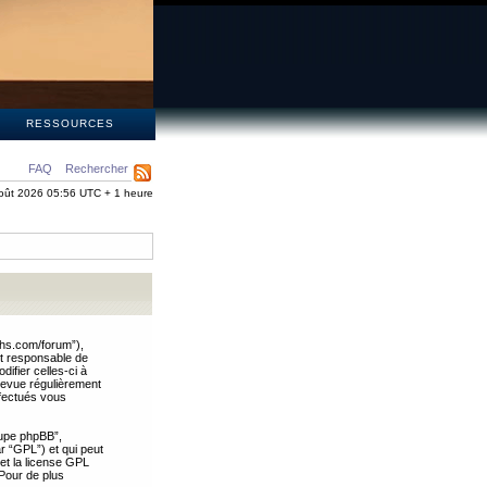
S
RESSOURCES
FAQ
Rechercher
oût 2026 05:56 UTC + 1 heure
ths.com/forum”),
nt responsable de
ifier celles-ci à
revue régulièrement
ffectués vous
oupe phpBB”,
ar “GPL”) et qui peut
 et la license GPL
Pour de plus