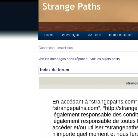
HOME
PHYSIQUE
CALCUL
PHILOSOPHIE
Connexion
Inscription
Voir les messages sans réponse
|
Voir les sujets actifs
Index du forum
strange
En accédant à “strangepaths.com” (d
“strangepaths.com”, “http://strang
légalement responsable des conditi
légalement responsable de toutes l
accéder et/ou utiliser “strangepat
n’importe quel moment et nous fer