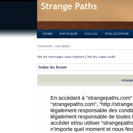
HOME
PHYSIQUE
CALCUL
PHILOSOPHIE
Connexion
Inscription
Voir les messages sans réponse
|
Voir les sujets actifs
Index du forum
strange
En accédant à “strangepaths.com” (d
“strangepaths.com”, “http://strang
légalement responsable des conditi
légalement responsable de toutes l
accéder et/ou utiliser “strangepat
n’importe quel moment et nous fer