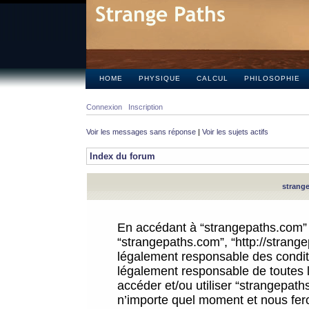
HOME
PHYSIQUE
CALCUL
PHILOSOPHIE
Connexion
Inscription
Voir les messages sans réponse
|
Voir les sujets actifs
Index du forum
strange
En accédant à “strangepaths.com” (d
“strangepaths.com”, “http://strang
légalement responsable des conditi
légalement responsable de toutes l
accéder et/ou utiliser “strangepat
n’importe quel moment et nous fer