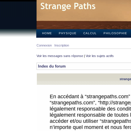
HOME
PHYSIQUE
CALCUL
PHILOSOPHIE
Connexion
Inscription
Voir les messages sans réponse
|
Voir les sujets actifs
Index du forum
strange
En accédant à “strangepaths.com” (d
“strangepaths.com”, “http://strang
légalement responsable des conditi
légalement responsable de toutes l
accéder et/ou utiliser “strangepat
n’importe quel moment et nous fer