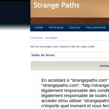
HOME
PHYSIQUE
CALCUL
PHILOSOPHIE
Connexion
Inscription
Voir les messages sans réponse
|
Voir les sujets actifs
Index du forum
strange
En accédant à “strangepaths.com” (d
“strangepaths.com”, “http://strang
légalement responsable des conditi
légalement responsable de toutes l
accéder et/ou utiliser “strangepat
n’importe quel moment et nous fer