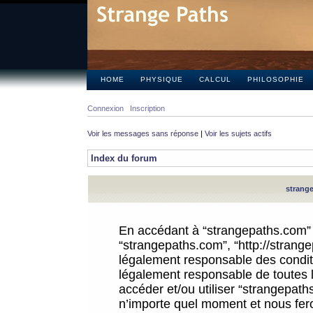
HOME
PHYSIQUE
CALCUL
PHILOSOPHIE
Connexion
Inscription
Voir les messages sans réponse
|
Voir les sujets actifs
Index du forum
strange
En accédant à “strangepaths.com” (d
“strangepaths.com”, “http://strang
légalement responsable des conditi
légalement responsable de toutes l
accéder et/ou utiliser “strangepat
n’importe quel moment et nous fer