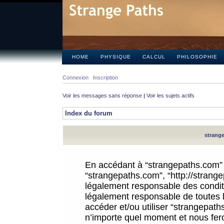
HOME
PHYSIQUE
CALCUL
PHILOSOPHIE
Connexion
Inscription
Voir les messages sans réponse
|
Voir les sujets actifs
Index du forum
strange
En accédant à “strangepaths.com” (d
“strangepaths.com”, “http://strang
légalement responsable des conditi
légalement responsable de toutes l
accéder et/ou utiliser “strangepat
n’importe quel moment et nous fer