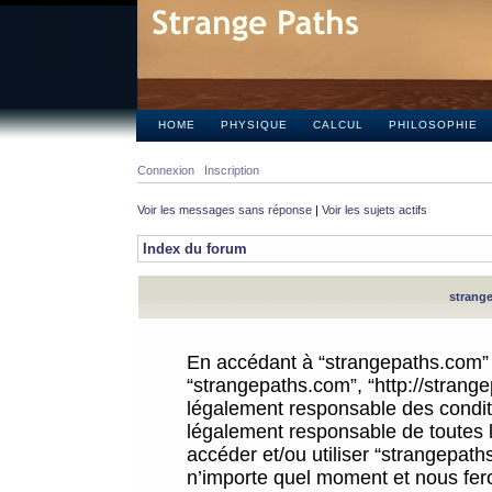
HOME
PHYSIQUE
CALCUL
PHILOSOPHIE
Connexion
Inscription
Voir les messages sans réponse
|
Voir les sujets actifs
Index du forum
strange
En accédant à “strangepaths.com” (d
“strangepaths.com”, “http://strang
légalement responsable des conditi
légalement responsable de toutes l
accéder et/ou utiliser “strangepat
n’importe quel moment et nous fer