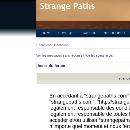
HOME
PHYSIQUE
CALCUL
PHILOSOPHIE
Connexion
Inscription
Voir les messages sans réponse
|
Voir les sujets actifs
Index du forum
strange
En accédant à “strangepaths.com” (d
“strangepaths.com”, “http://strang
légalement responsable des conditi
légalement responsable de toutes l
accéder et/ou utiliser “strangepat
n’importe quel moment et nous fer