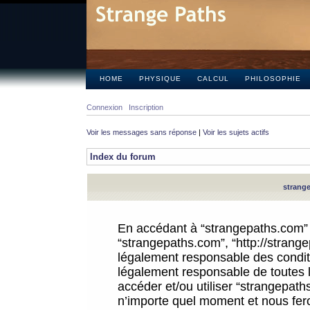
HOME
PHYSIQUE
CALCUL
PHILOSOPHIE
Connexion
Inscription
Voir les messages sans réponse
|
Voir les sujets actifs
Index du forum
strange
En accédant à “strangepaths.com” (d
“strangepaths.com”, “http://strang
légalement responsable des conditi
légalement responsable de toutes l
accéder et/ou utiliser “strangepat
n’importe quel moment et nous fer