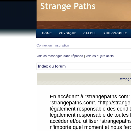
HOME
PHYSIQUE
CALCUL
PHILOSOPHIE
Connexion
Inscription
Voir les messages sans réponse
|
Voir les sujets actifs
Index du forum
strange
En accédant à “strangepaths.com” (d
“strangepaths.com”, “http://strang
légalement responsable des conditi
légalement responsable de toutes l
accéder et/ou utiliser “strangepat
n’importe quel moment et nous fer