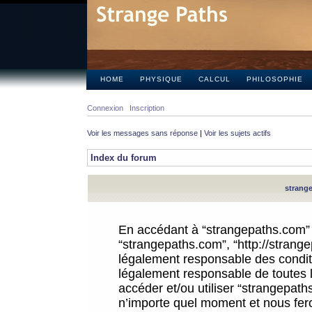
HOME
PHYSIQUE
CALCUL
PHILOSOPHIE
Connexion
Inscription
Voir les messages sans réponse
|
Voir les sujets actifs
Index du forum
strange
En accédant à “strangepaths.com” (d
“strangepaths.com”, “http://strang
légalement responsable des conditi
légalement responsable de toutes l
accéder et/ou utiliser “strangepat
n’importe quel moment et nous fer