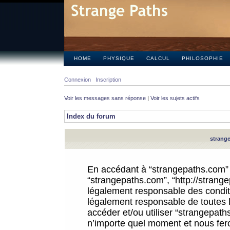
HOME
PHYSIQUE
CALCUL
PHILOSOPHIE
Connexion
Inscription
Voir les messages sans réponse
|
Voir les sujets actifs
Index du forum
strange
En accédant à “strangepaths.com” (d
“strangepaths.com”, “http://strang
légalement responsable des conditi
légalement responsable de toutes l
accéder et/ou utiliser “strangepat
n’importe quel moment et nous fer