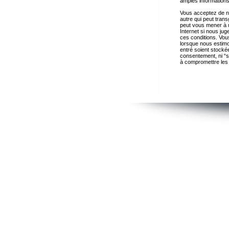
amples informations
Vous acceptez de ne
autre qui peut trans
peut vous mener à 
Internet si nous ju
ces conditions. Vous
lorsque nous estimo
entré soient stocké
consentement, ni “s
à compromettre les