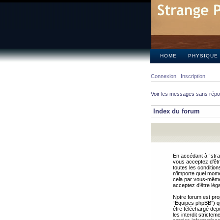
HOME
PHYSIQUE
Connexion
Inscription
Voir les messages sans rép
Index du forum
En accédant à “stra
vous acceptez d’êtr
toutes les condition
n’importe quel mome
cela par vous-même 
acceptez d’être lég
Notre forum est pro
“Équipes phpBB”) qui
être téléchargé dep
les interdit strict