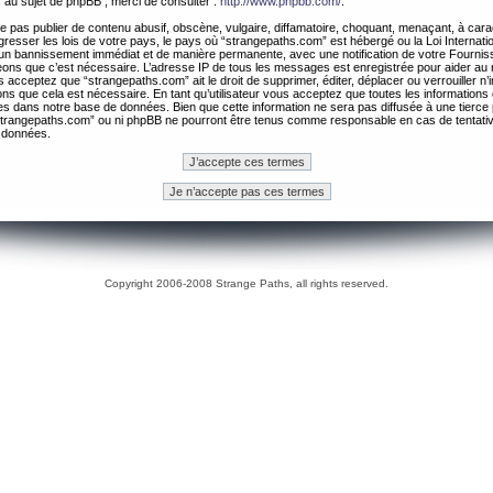
 au sujet de phpBB , merci de consulter :
http://www.phpbb.com/
.
 pas publier de contenu abusif, obscène, vulgaire, diffamatoire, choquant, menaçant, à cara
gresser les lois de votre pays, le pays où “strangepaths.com” est hébergé ou la Loi Internatio
un bannissement immédiat et de manière permanente, avec une notification de votre Fournis
geons que c’est nécessaire. L’adresse IP de tous les messages est enregistrée pour aider au
 acceptez que “strangepaths.com” ait le droit de supprimer, éditer, déplacer ou verrouiller n’
ns que cela est nécessaire. En tant qu’utilisateur vous acceptez que toutes les information
es dans notre base de données. Bien que cette information ne sera pas diffusée à une tierce 
trangepaths.com” ou ni phpBB ne pourront être tenus comme responsable en cas de tentativ
 données.
Copyright 2006-2008 Strange Paths, all rights reserved.