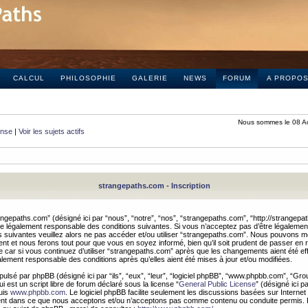
CALCUL
PHILOSOPHIE
GALERIE
NEWS
FORUM
A PROPO
Nous sommes le 08 A
onse
|
Voir les sujets actifs
strangepaths.com - Inscription
ngepaths.com” (désigné ici par “nous”, “notre”, “nos”, “strangepaths.com”, “http://strangepa
e légalement responsable des conditions suivantes. Si vous n’acceptez pas d’être légaleme
s suivantes veuillez alors ne pas accéder et/ou utiliser “strangepaths.com”. Nous pouvons mod
nt et nous ferons tout pour que vous en soyez informé, bien qu’il soit prudent de passer en 
car si vous continuez d’utiliser “strangepaths.com” après que les changements aient été e
alement responsable des conditions après qu’elles aient été mises à jour et/ou modifiées.
pulsé par phpBB (désigné ici par “ils”, “eux”, “leur”, “logiciel phpBB”, “www.phpbb.com”, “Gr
 est un script libre de forum déclaré sous la license “
General Public License
” (désigné ici p
uis
www.phpbb.com
. Le logiciel phpBB facilite seulement les discussions basées sur Internet
ement dans ce que nous acceptons et/ou n’acceptons pas comme contenu ou conduite permis. 