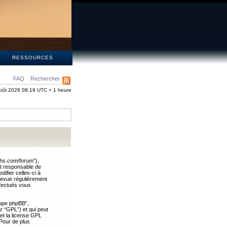
S
RESSOURCES
FAQ
Rechercher
oût 2026 08:19 UTC + 1 heure
ths.com/forum”),
nt responsable de
ifier celles-ci à
revue régulièrement
ffectués vous
oupe phpBB”,
ar “GPL”) et qui peut
 et la license GPL
Pour de plus