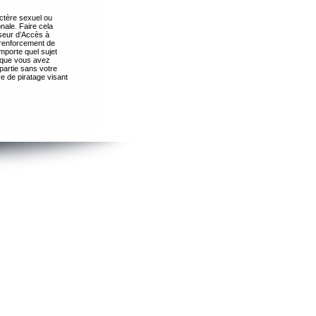
ctère sexuel ou
nale. Faire cela
seur d’Accès à
 renforcement de
importe quel sujet
s que vous avez
partie sans votre
e de piratage visant