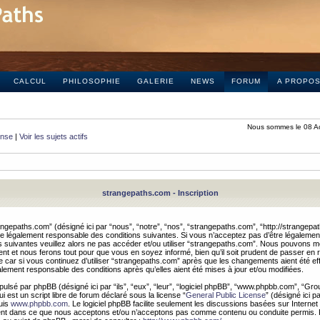
CALCUL
PHILOSOPHIE
GALERIE
NEWS
FORUM
A PROPO
Nous sommes le 08 A
onse
|
Voir les sujets actifs
strangepaths.com - Inscription
ngepaths.com” (désigné ici par “nous”, “notre”, “nos”, “strangepaths.com”, “http://strangepa
e légalement responsable des conditions suivantes. Si vous n’acceptez pas d’être légaleme
s suivantes veuillez alors ne pas accéder et/ou utiliser “strangepaths.com”. Nous pouvons mod
nt et nous ferons tout pour que vous en soyez informé, bien qu’il soit prudent de passer en 
car si vous continuez d’utiliser “strangepaths.com” après que les changements aient été e
alement responsable des conditions après qu’elles aient été mises à jour et/ou modifiées.
pulsé par phpBB (désigné ici par “ils”, “eux”, “leur”, “logiciel phpBB”, “www.phpbb.com”, “Gr
 est un script libre de forum déclaré sous la license “
General Public License
” (désigné ici p
uis
www.phpbb.com
. Le logiciel phpBB facilite seulement les discussions basées sur Internet
ement dans ce que nous acceptons et/ou n’acceptons pas comme contenu ou conduite permis. 