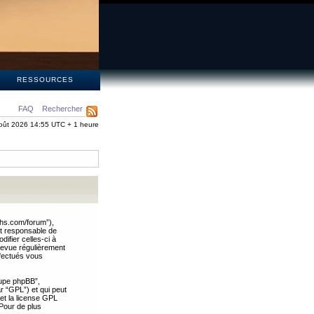
S
RESSOURCES
FAQ
Rechercher
oût 2026 14:55 UTC + 1 heure
ths.com/forum”),
nt responsable de
ifier celles-ci à
revue régulièrement
ffectués vous
oupe phpBB”,
ar “GPL”) et qui peut
 et la license GPL
Pour de plus