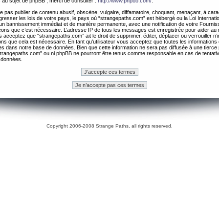
 au sujet de phpBB , merci de consulter :
http://www.phpbb.com/
.
 pas publier de contenu abusif, obscène, vulgaire, diffamatoire, choquant, menaçant, à cara
gresser les lois de votre pays, le pays où “strangepaths.com” est hébergé ou la Loi Internatio
un bannissement immédiat et de manière permanente, avec une notification de votre Fournis
geons que c’est nécessaire. L’adresse IP de tous les messages est enregistrée pour aider au
 acceptez que “strangepaths.com” ait le droit de supprimer, éditer, déplacer ou verrouiller n’
ns que cela est nécessaire. En tant qu’utilisateur vous acceptez que toutes les information
es dans notre base de données. Bien que cette information ne sera pas diffusée à une tierce 
trangepaths.com” ou ni phpBB ne pourront être tenus comme responsable en cas de tentativ
 données.
Copyright 2006-2008 Strange Paths, all rights reserved.