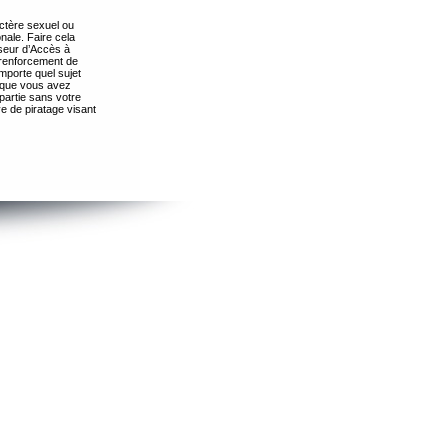
ctère sexuel ou
nale. Faire cela
seur d’Accès à
 renforcement de
importe quel sujet
s que vous avez
partie sans votre
e de piratage visant