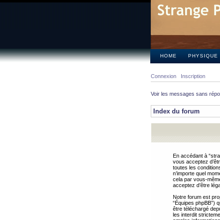
HOME
PHYSIQUE
Connexion
Inscription
Voir les messages sans rép
Index du forum
En accédant à “stra
vous acceptez d’êtr
toutes les condition
n’importe quel mome
cela par vous-même 
acceptez d’être lég
Notre forum est pro
“Équipes phpBB”) qui
être téléchargé dep
les interdit strict