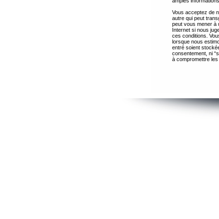
amples informations
Vous acceptez de ne
autre qui peut trans
peut vous mener à 
Internet si nous ju
ces conditions. Vous
lorsque nous estimo
entré soient stocké
consentement, ni “s
à compromettre les