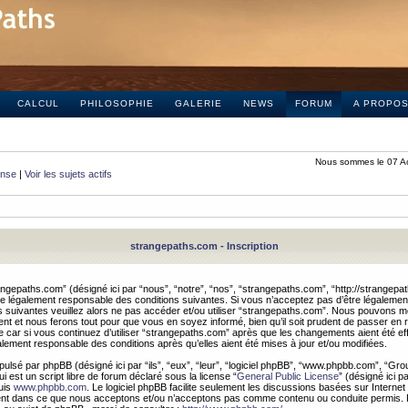
CALCUL
PHILOSOPHIE
GALERIE
NEWS
FORUM
A PROPO
Nous sommes le 07 A
onse
|
Voir les sujets actifs
strangepaths.com - Inscription
ngepaths.com” (désigné ici par “nous”, “notre”, “nos”, “strangepaths.com”, “http://strangepa
e légalement responsable des conditions suivantes. Si vous n’acceptez pas d’être légaleme
s suivantes veuillez alors ne pas accéder et/ou utiliser “strangepaths.com”. Nous pouvons mod
nt et nous ferons tout pour que vous en soyez informé, bien qu’il soit prudent de passer en 
car si vous continuez d’utiliser “strangepaths.com” après que les changements aient été e
alement responsable des conditions après qu’elles aient été mises à jour et/ou modifiées.
pulsé par phpBB (désigné ici par “ils”, “eux”, “leur”, “logiciel phpBB”, “www.phpbb.com”, “Gr
 est un script libre de forum déclaré sous la license “
General Public License
” (désigné ici p
uis
www.phpbb.com
. Le logiciel phpBB facilite seulement les discussions basées sur Internet
ement dans ce que nous acceptons et/ou n’acceptons pas comme contenu ou conduite permis. 