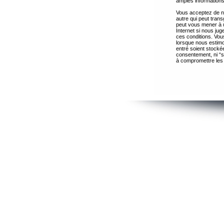
amples informations
Vous acceptez de ne
autre qui peut trans
peut vous mener à 
Internet si nous ju
ces conditions. Vous
lorsque nous estimo
entré soient stocké
consentement, ni “s
à compromettre les