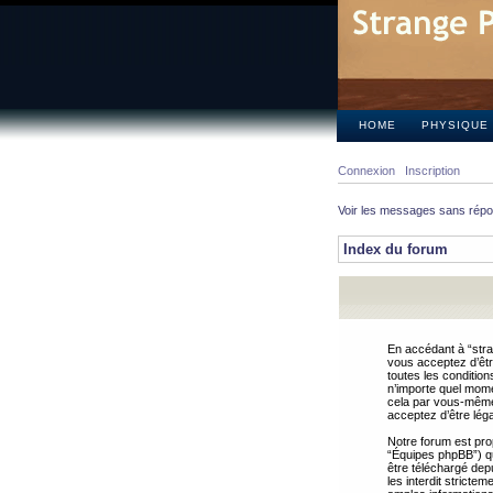
HOME
PHYSIQUE
Connexion
Inscription
Voir les messages sans rép
Index du forum
En accédant à “stra
vous acceptez d’êtr
toutes les condition
n’importe quel mome
cela par vous-même 
acceptez d’être lég
Notre forum est pro
“Équipes phpBB”) qui
être téléchargé dep
les interdit strict