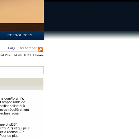
S
RESSOURCES
FAQ
Rechercher
oût 2026 14:46 UTC + 1 heure
ths.com/forum”),
nt responsable de
ifier celles-ci à
revue régulièrement
ffectués vous
oupe phpBB”,
ar “GPL”) et qui peut
 et la license GPL
Pour de plus