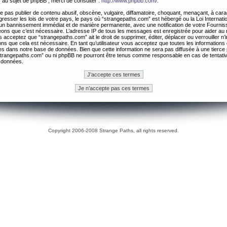
 au sujet de phpBB , merci de consulter :
http://www.phpbb.com/
.
 pas publier de contenu abusif, obscène, vulgaire, diffamatoire, choquant, menaçant, à cara
gresser les lois de votre pays, le pays où “strangepaths.com” est hébergé ou la Loi Internatio
un bannissement immédiat et de manière permanente, avec une notification de votre Fournis
geons que c’est nécessaire. L’adresse IP de tous les messages est enregistrée pour aider au
 acceptez que “strangepaths.com” ait le droit de supprimer, éditer, déplacer ou verrouiller n’
ns que cela est nécessaire. En tant qu’utilisateur vous acceptez que toutes les information
es dans notre base de données. Bien que cette information ne sera pas diffusée à une tierce 
trangepaths.com” ou ni phpBB ne pourront être tenus comme responsable en cas de tentativ
 données.
Copyright 2006-2008 Strange Paths, all rights reserved.