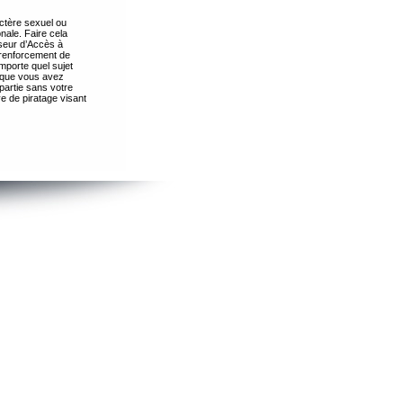
ctère sexuel ou
nale. Faire cela
seur d’Accès à
 renforcement de
importe quel sujet
s que vous avez
partie sans votre
e de piratage visant