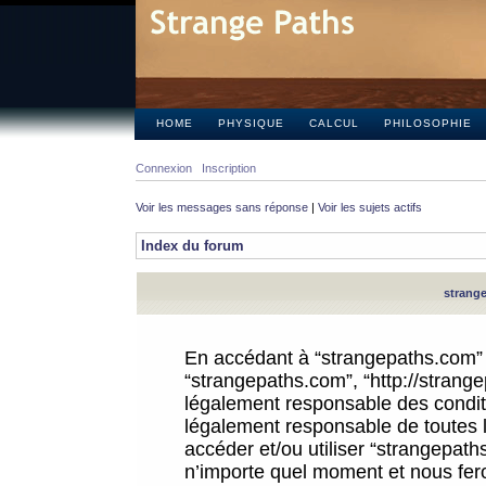
HOME
PHYSIQUE
CALCUL
PHILOSOPHIE
Connexion
Inscription
Voir les messages sans réponse
|
Voir les sujets actifs
Index du forum
strange
En accédant à “strangepaths.com” (d
“strangepaths.com”, “http://strang
légalement responsable des conditi
légalement responsable de toutes l
accéder et/ou utiliser “strangepat
n’importe quel moment et nous fer