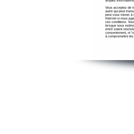
amples informations
Vous acceptez de ne
autre qui peut trans
peut vous mener à 
Internet si nous ju
ces conditions. Vous
lorsque nous estimo
entré soient stocké
consentement, ni “s
à compromettre les