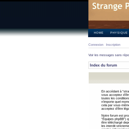
HOME
PHYSIQUE
Connexion
Inscription
Voir les messages sans rép
Index du forum
En accédant à “stra
vous acceptez d’êtr
toutes les condition
n’importe quel mome
cela par vous-même 
acceptez d’être lég
Notre forum est pro
“Équipes phpBB”) qui
être téléchargé dep
les interdit strict