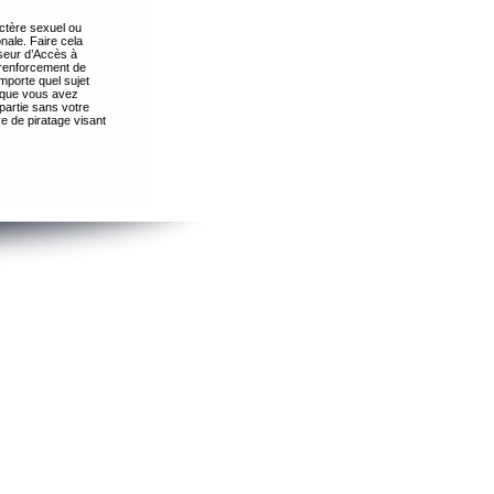
ctère sexuel ou
nale. Faire cela
seur d’Accès à
 renforcement de
importe quel sujet
s que vous avez
partie sans votre
e de piratage visant