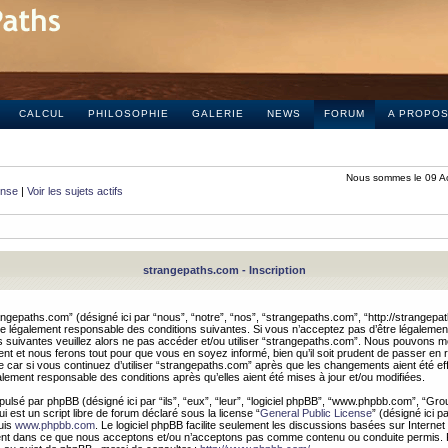
CALCUL
PHILOSOPHIE
GALERIE
NEWS
FORUM
A PROPO
Nous sommes le 09 A
onse
|
Voir les sujets actifs
strangepaths.com - Inscription
ngepaths.com” (désigné ici par “nous”, “notre”, “nos”, “strangepaths.com”, “http://strangepa
e légalement responsable des conditions suivantes. Si vous n’acceptez pas d’être légaleme
s suivantes veuillez alors ne pas accéder et/ou utiliser “strangepaths.com”. Nous pouvons mod
nt et nous ferons tout pour que vous en soyez informé, bien qu’il soit prudent de passer en 
car si vous continuez d’utiliser “strangepaths.com” après que les changements aient été e
alement responsable des conditions après qu’elles aient été mises à jour et/ou modifiées.
pulsé par phpBB (désigné ici par “ils”, “eux”, “leur”, “logiciel phpBB”, “www.phpbb.com”, “Gr
 est un script libre de forum déclaré sous la license “
General Public License
” (désigné ici p
uis
www.phpbb.com
. Le logiciel phpBB facilite seulement les discussions basées sur Internet
ement dans ce que nous acceptons et/ou n’acceptons pas comme contenu ou conduite permis. 