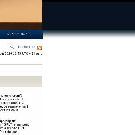
S
RESSOURCES
FAQ
Rechercher
oût 2026 12:45 UTC + 1 heure
ths.com/forum”),
nt responsable de
ifier celles-ci à
revue régulièrement
ffectués vous
oupe phpBB”,
ar “GPL”) et qui peut
 et la license GPL
Pour de plus