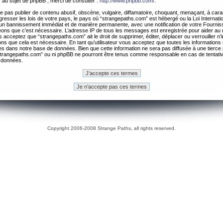
 au sujet de phpBB , merci de consulter :
http://www.phpbb.com/
.
 pas publier de contenu abusif, obscène, vulgaire, diffamatoire, choquant, menaçant, à cara
gresser les lois de votre pays, le pays où “strangepaths.com” est hébergé ou la Loi Internatio
un bannissement immédiat et de manière permanente, avec une notification de votre Fournis
geons que c’est nécessaire. L’adresse IP de tous les messages est enregistrée pour aider au
 acceptez que “strangepaths.com” ait le droit de supprimer, éditer, déplacer ou verrouiller n’
ns que cela est nécessaire. En tant qu’utilisateur vous acceptez que toutes les information
es dans notre base de données. Bien que cette information ne sera pas diffusée à une tierce 
trangepaths.com” ou ni phpBB ne pourront être tenus comme responsable en cas de tentativ
 données.
Copyright 2006-2008 Strange Paths, all rights reserved.