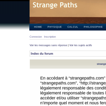
HOME
PHYSIQUE
CALCUL
PHILOSOPHIE
Connexion
Inscription
Voir les messages sans réponse
|
Voir les sujets actifs
Index du forum
strange
En accédant à “strangepaths.com” (d
“strangepaths.com”, “http://strang
légalement responsable des conditi
légalement responsable de toutes l
accéder et/ou utiliser “strangepat
n’importe quel moment et nous fer