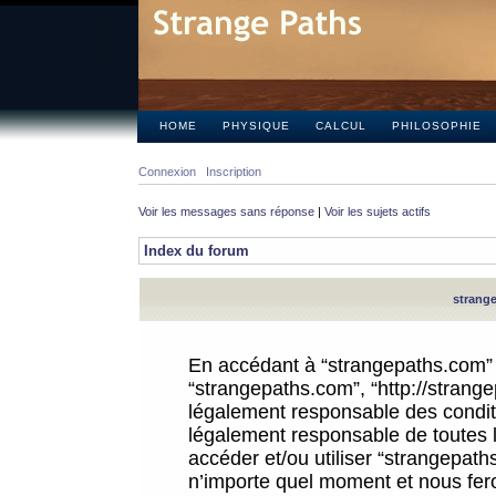
HOME
PHYSIQUE
CALCUL
PHILOSOPHIE
Connexion
Inscription
Voir les messages sans réponse
|
Voir les sujets actifs
Index du forum
strange
En accédant à “strangepaths.com” (d
“strangepaths.com”, “http://strang
légalement responsable des conditi
légalement responsable de toutes l
accéder et/ou utiliser “strangepat
n’importe quel moment et nous fer