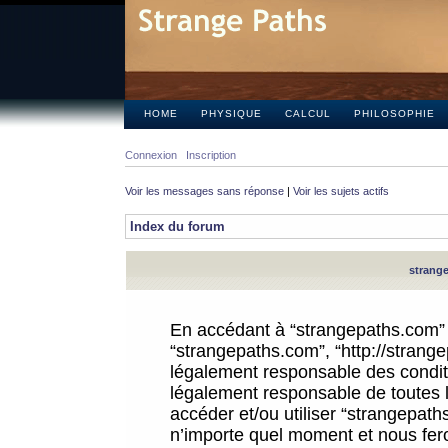
HOME
PHYSIQUE
CALCUL
PHILOSOPHIE
Connexion
Inscription
Voir les messages sans réponse
|
Voir les sujets actifs
Index du forum
strange
En accédant à “strangepaths.com” (d
“strangepaths.com”, “http://strang
légalement responsable des conditi
légalement responsable de toutes l
accéder et/ou utiliser “strangepat
n’importe quel moment et nous fer