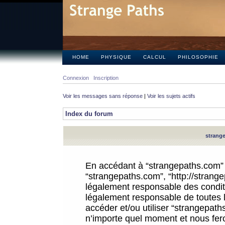
HOME
PHYSIQUE
CALCUL
PHILOSOPHIE
Connexion
Inscription
Voir les messages sans réponse
|
Voir les sujets actifs
Index du forum
strange
En accédant à “strangepaths.com” (d
“strangepaths.com”, “http://strang
légalement responsable des conditi
légalement responsable de toutes l
accéder et/ou utiliser “strangepat
n’importe quel moment et nous fer