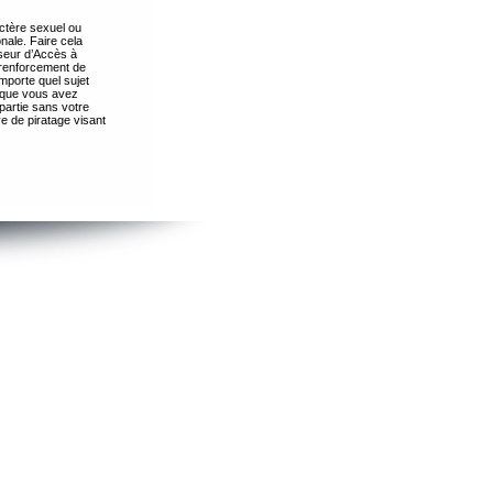
ctère sexuel ou
nale. Faire cela
seur d’Accès à
 renforcement de
importe quel sujet
s que vous avez
partie sans votre
e de piratage visant