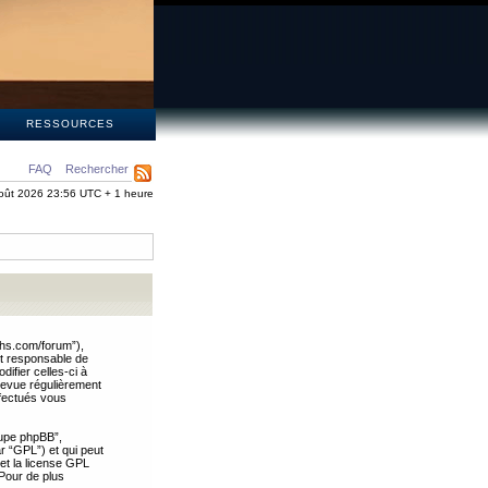
S
RESSOURCES
FAQ
Rechercher
oût 2026 23:56 UTC + 1 heure
ths.com/forum”),
nt responsable de
ifier celles-ci à
revue régulièrement
ffectués vous
oupe phpBB”,
ar “GPL”) et qui peut
 et la license GPL
Pour de plus