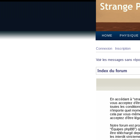
HOME
PHYSIQUE
Connexion
Inscription
Voir les messages sans rép
Index du forum
En accédant à “stra
vous acceptez d’êtr
toutes les condition
n’importe quel mome
cela par vous-même 
acceptez d’être lég
Notre forum est pro
“Équipes phpBB”) qui
être téléchargé dep
les interdit strict