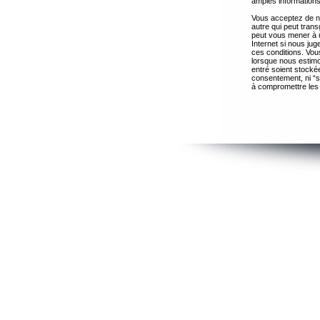
amples informations
Vous acceptez de ne
autre qui peut trans
peut vous mener à 
Internet si nous ju
ces conditions. Vous
lorsque nous estimo
entré soient stocké
consentement, ni “s
à compromettre les