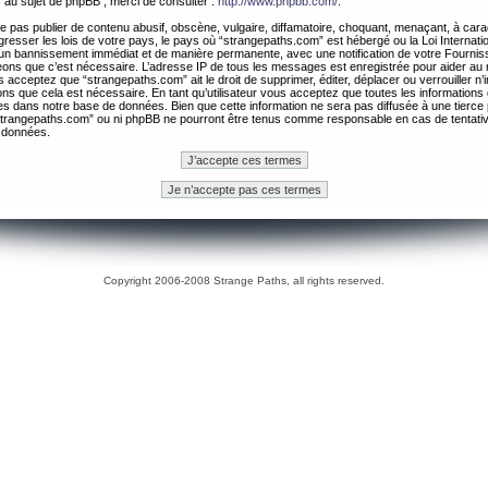
 au sujet de phpBB , merci de consulter :
http://www.phpbb.com/
.
 pas publier de contenu abusif, obscène, vulgaire, diffamatoire, choquant, menaçant, à cara
gresser les lois de votre pays, le pays où “strangepaths.com” est hébergé ou la Loi Internatio
un bannissement immédiat et de manière permanente, avec une notification de votre Fournis
geons que c’est nécessaire. L’adresse IP de tous les messages est enregistrée pour aider au
 acceptez que “strangepaths.com” ait le droit de supprimer, éditer, déplacer ou verrouiller n’
ns que cela est nécessaire. En tant qu’utilisateur vous acceptez que toutes les information
es dans notre base de données. Bien que cette information ne sera pas diffusée à une tierce 
trangepaths.com” ou ni phpBB ne pourront être tenus comme responsable en cas de tentativ
 données.
Copyright 2006-2008 Strange Paths, all rights reserved.