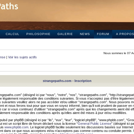
CALCUL
PHILOSOPHIE
GALERIE
NEWS
FORUM
A PROPO
Nous sommes le 07 A
onse
|
Voir les sujets actifs
strangepaths.com - Inscription
ngepaths.com” (désigné ici par “nous”, “notre”, “nos”, “strangepaths.com”, “http://strangepa
e légalement responsable des conditions suivantes. Si vous n’acceptez pas d’être légaleme
s suivantes veuillez alors ne pas accéder et/ou utiliser “strangepaths.com”. Nous pouvons mod
nt et nous ferons tout pour que vous en soyez informé, bien qu’il soit prudent de passer en 
car si vous continuez d’utiliser “strangepaths.com” après que les changements aient été e
alement responsable des conditions après qu’elles aient été mises à jour et/ou modifiées.
pulsé par phpBB (désigné ici par “ils”, “eux”, “leur”, “logiciel phpBB”, “www.phpbb.com”, “Gr
 est un script libre de forum déclaré sous la license “
General Public License
” (désigné ici p
uis
www.phpbb.com
. Le logiciel phpBB facilite seulement les discussions basées sur Internet
ement dans ce que nous acceptons et/ou n’acceptons pas comme contenu ou conduite permis. 