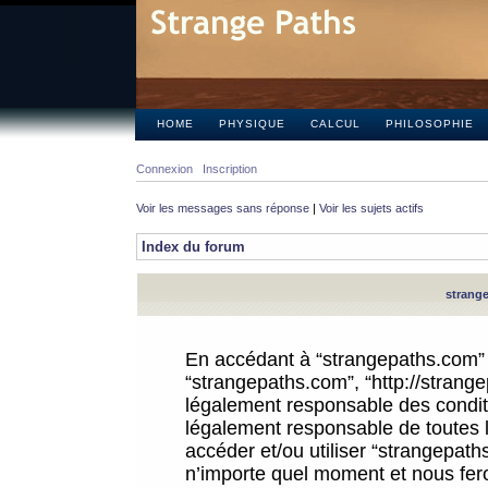
HOME
PHYSIQUE
CALCUL
PHILOSOPHIE
Connexion
Inscription
Voir les messages sans réponse
|
Voir les sujets actifs
Index du forum
strange
En accédant à “strangepaths.com” (d
“strangepaths.com”, “http://strang
légalement responsable des conditi
légalement responsable de toutes l
accéder et/ou utiliser “strangepat
n’importe quel moment et nous fer