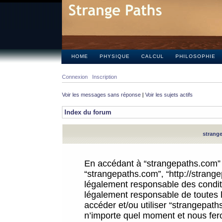
HOME
PHYSIQUE
CALCUL
PHILOSOPHIE
Connexion
Inscription
Voir les messages sans réponse
|
Voir les sujets actifs
Index du forum
strange
En accédant à “strangepaths.com” (d
“strangepaths.com”, “http://strang
légalement responsable des conditi
légalement responsable de toutes l
accéder et/ou utiliser “strangepat
n’importe quel moment et nous fer