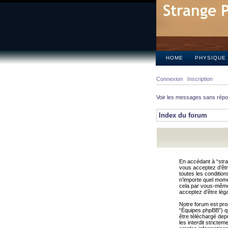
HOME
PHYSIQUE
Connexion
Inscription
Voir les messages sans rép
Index du forum
En accédant à “stra
vous acceptez d’êtr
toutes les condition
n’importe quel mome
cela par vous-même 
acceptez d’être lég
Notre forum est pro
“Équipes phpBB”) qui
être téléchargé dep
les interdit strict