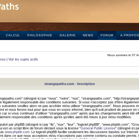
CALCUL
PHILOSOPHIE
GALERIE
NEWS
FORUM
A PROPO
Nous sommes le 07 A
onse
|
Voir les sujets actifs
strangepaths.com - Inscription
ngepaths.com” (désigné ici par “nous”, “notre”, “nos”, “strangepaths.com”, “http://strangepa
e légalement responsable des conditions suivantes. Si vous n’acceptez pas d’être légaleme
s suivantes veuillez alors ne pas accéder et/ou utiliser “strangepaths.com”. Nous pouvons mod
nt et nous ferons tout pour que vous en soyez informé, bien qu’il soit prudent de passer en 
car si vous continuez d’utiliser “strangepaths.com” après que les changements aient été e
alement responsable des conditions après qu’elles aient été mises à jour et/ou modifiées.
pulsé par phpBB (désigné ici par “ils”, “eux”, “leur”, “logiciel phpBB”, “www.phpbb.com”, “Gr
 est un script libre de forum déclaré sous la license “
General Public License
” (désigné ici p
uis
www.phpbb.com
. Le logiciel phpBB facilite seulement les discussions basées sur Internet
ement dans ce que nous acceptons et/ou n’acceptons pas comme contenu ou conduite permis. 