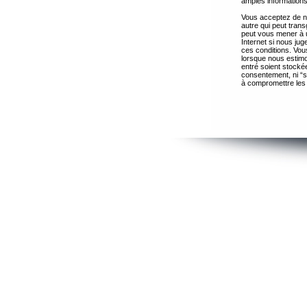
amples informations
Vous acceptez de ne
autre qui peut trans
peut vous mener à 
Internet si nous ju
ces conditions. Vous
lorsque nous estimo
entré soient stocké
consentement, ni “s
à compromettre les