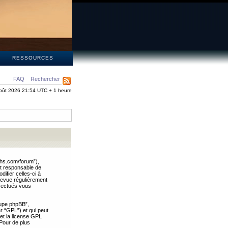
S
RESSOURCES
FAQ
Rechercher
oût 2026 21:54 UTC + 1 heure
ths.com/forum”),
nt responsable de
ifier celles-ci à
revue régulièrement
ffectués vous
oupe phpBB”,
ar “GPL”) et qui peut
 et la license GPL
Pour de plus