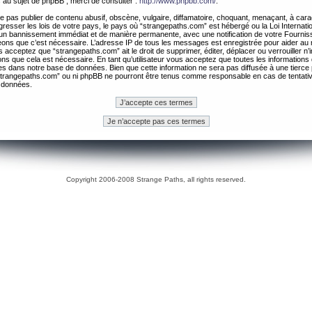
 au sujet de phpBB , merci de consulter :
http://www.phpbb.com/
.
 pas publier de contenu abusif, obscène, vulgaire, diffamatoire, choquant, menaçant, à cara
gresser les lois de votre pays, le pays où “strangepaths.com” est hébergé ou la Loi Internatio
un bannissement immédiat et de manière permanente, avec une notification de votre Fournis
geons que c’est nécessaire. L’adresse IP de tous les messages est enregistrée pour aider au
 acceptez que “strangepaths.com” ait le droit de supprimer, éditer, déplacer ou verrouiller n’
ns que cela est nécessaire. En tant qu’utilisateur vous acceptez que toutes les information
es dans notre base de données. Bien que cette information ne sera pas diffusée à une tierce 
trangepaths.com” ou ni phpBB ne pourront être tenus comme responsable en cas de tentativ
 données.
Copyright 2006-2008 Strange Paths, all rights reserved.