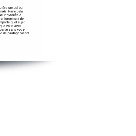
ctère sexuel ou
nale. Faire cela
seur d’Accès à
 renforcement de
importe quel sujet
s que vous avez
partie sans votre
e de piratage visant