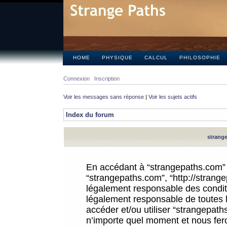
HOME
PHYSIQUE
CALCUL
PHILOSOPHIE
Connexion
Inscription
Voir les messages sans réponse
|
Voir les sujets actifs
Index du forum
strange
En accédant à “strangepaths.com” (d
“strangepaths.com”, “http://strang
légalement responsable des conditi
légalement responsable de toutes l
accéder et/ou utiliser “strangepat
n’importe quel moment et nous fer