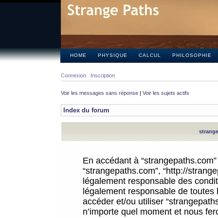
HOME
PHYSIQUE
CALCUL
PHILOSOPHIE
Connexion
Inscription
Voir les messages sans réponse
|
Voir les sujets actifs
Index du forum
strange
En accédant à “strangepaths.com” (d
“strangepaths.com”, “http://strang
légalement responsable des conditi
légalement responsable de toutes l
accéder et/ou utiliser “strangepat
n’importe quel moment et nous fer