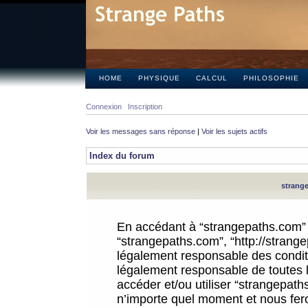
HOME
PHYSIQUE
CALCUL
PHILOSOPHIE
Connexion
Inscription
Voir les messages sans réponse
|
Voir les sujets actifs
Index du forum
strange
En accédant à “strangepaths.com” (d
“strangepaths.com”, “http://strang
légalement responsable des conditi
légalement responsable de toutes l
accéder et/ou utiliser “strangepat
n’importe quel moment et nous fer