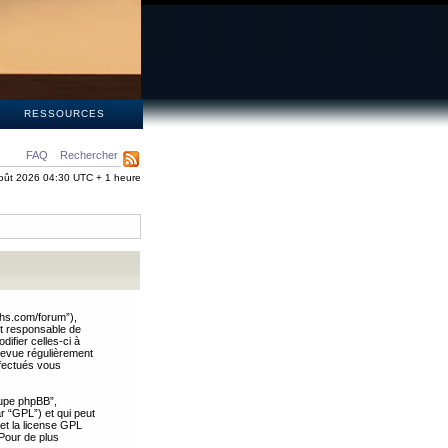
S
RESSOURCES
FAQ
Rechercher
oût 2026 04:30 UTC + 1 heure
ths.com/forum”),
nt responsable de
ifier celles-ci à
revue régulièrement
ffectués vous
oupe phpBB”,
ar “GPL”) et qui peut
 et la license GPL
Pour de plus