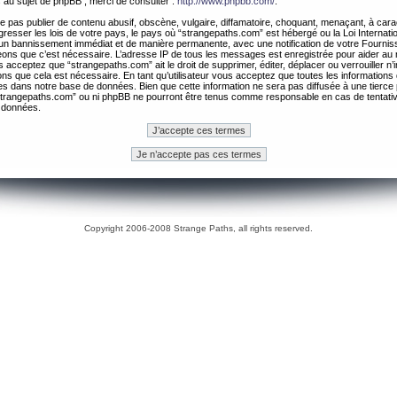
 au sujet de phpBB , merci de consulter :
http://www.phpbb.com/
.
 pas publier de contenu abusif, obscène, vulgaire, diffamatoire, choquant, menaçant, à cara
gresser les lois de votre pays, le pays où “strangepaths.com” est hébergé ou la Loi Internatio
un bannissement immédiat et de manière permanente, avec une notification de votre Fournis
geons que c’est nécessaire. L’adresse IP de tous les messages est enregistrée pour aider au
 acceptez que “strangepaths.com” ait le droit de supprimer, éditer, déplacer ou verrouiller n’
ns que cela est nécessaire. En tant qu’utilisateur vous acceptez que toutes les information
es dans notre base de données. Bien que cette information ne sera pas diffusée à une tierce 
trangepaths.com” ou ni phpBB ne pourront être tenus comme responsable en cas de tentativ
 données.
Copyright 2006-2008 Strange Paths, all rights reserved.