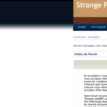
HOME
PHYSIQUE
Connexion
Inscription
Voir les messages sans rép
Index du forum
En accédant à “stra
vous acceptez d’êtr
toutes les condition
n’importe quel mome
cela par vous-même 
acceptez d’être lég
Notre forum est pro
“Équipes phpBB”) qui
être téléchargé dep
les interdit strict