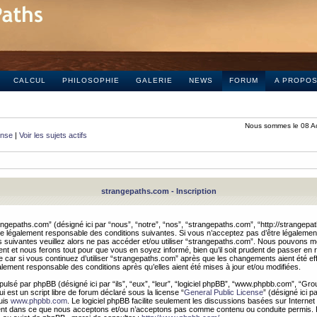
CALCUL
PHILOSOPHIE
GALERIE
NEWS
FORUM
A PROPO
Nous sommes le 08 A
onse
|
Voir les sujets actifs
strangepaths.com - Inscription
ngepaths.com” (désigné ici par “nous”, “notre”, “nos”, “strangepaths.com”, “http://strangepa
e légalement responsable des conditions suivantes. Si vous n’acceptez pas d’être légaleme
s suivantes veuillez alors ne pas accéder et/ou utiliser “strangepaths.com”. Nous pouvons mod
nt et nous ferons tout pour que vous en soyez informé, bien qu’il soit prudent de passer en 
car si vous continuez d’utiliser “strangepaths.com” après que les changements aient été e
alement responsable des conditions après qu’elles aient été mises à jour et/ou modifiées.
pulsé par phpBB (désigné ici par “ils”, “eux”, “leur”, “logiciel phpBB”, “www.phpbb.com”, “Gr
 est un script libre de forum déclaré sous la license “
General Public License
” (désigné ici p
uis
www.phpbb.com
. Le logiciel phpBB facilite seulement les discussions basées sur Internet
ement dans ce que nous acceptons et/ou n’acceptons pas comme contenu ou conduite permis. 