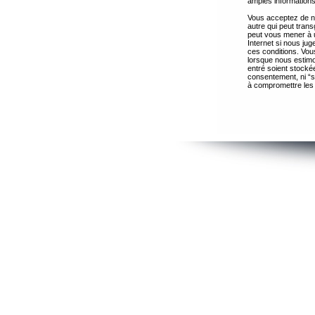
amples informations
Vous acceptez de ne
autre qui peut trans
peut vous mener à 
Internet si nous ju
ces conditions. Vous
lorsque nous estimo
entré soient stocké
consentement, ni “s
à compromettre les