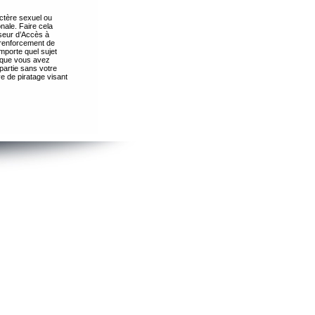
ctère sexuel ou
nale. Faire cela
seur d’Accès à
 renforcement de
importe quel sujet
s que vous avez
partie sans votre
e de piratage visant