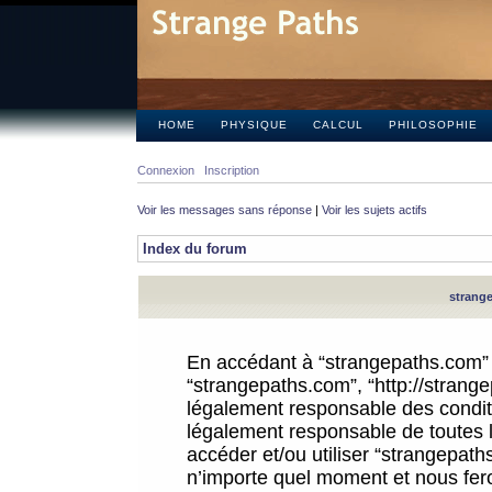
HOME
PHYSIQUE
CALCUL
PHILOSOPHIE
Connexion
Inscription
Voir les messages sans réponse
|
Voir les sujets actifs
Index du forum
strange
En accédant à “strangepaths.com” (d
“strangepaths.com”, “http://strang
légalement responsable des conditi
légalement responsable de toutes l
accéder et/ou utiliser “strangepat
n’importe quel moment et nous fer