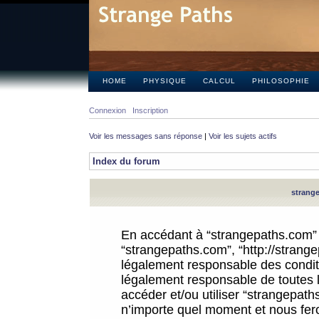
HOME
PHYSIQUE
CALCUL
PHILOSOPHIE
Connexion
Inscription
Voir les messages sans réponse
|
Voir les sujets actifs
Index du forum
strange
En accédant à “strangepaths.com” (d
“strangepaths.com”, “http://strang
légalement responsable des conditi
légalement responsable de toutes l
accéder et/ou utiliser “strangepat
n’importe quel moment et nous fer