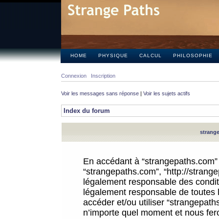
HOME
PHYSIQUE
CALCUL
PHILOSOPHIE
Connexion
Inscription
Voir les messages sans réponse
|
Voir les sujets actifs
Index du forum
strange
En accédant à “strangepaths.com” (d
“strangepaths.com”, “http://strang
légalement responsable des conditi
légalement responsable de toutes l
accéder et/ou utiliser “strangepat
n’importe quel moment et nous fer