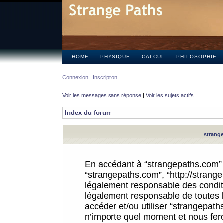
HOME
PHYSIQUE
CALCUL
PHILOSOPHIE
Connexion
Inscription
Voir les messages sans réponse
|
Voir les sujets actifs
Index du forum
strange
En accédant à “strangepaths.com” (d
“strangepaths.com”, “http://strang
légalement responsable des conditi
légalement responsable de toutes l
accéder et/ou utiliser “strangepat
n’importe quel moment et nous fer