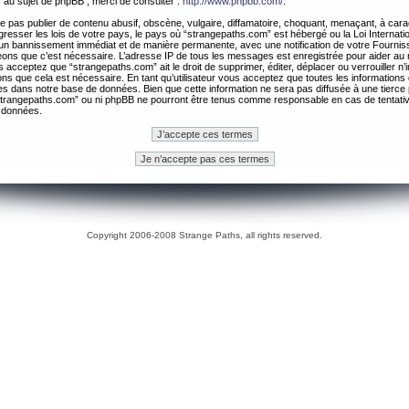
 au sujet de phpBB , merci de consulter :
http://www.phpbb.com/
.
 pas publier de contenu abusif, obscène, vulgaire, diffamatoire, choquant, menaçant, à cara
gresser les lois de votre pays, le pays où “strangepaths.com” est hébergé ou la Loi Internatio
un bannissement immédiat et de manière permanente, avec une notification de votre Fournis
geons que c’est nécessaire. L’adresse IP de tous les messages est enregistrée pour aider au
 acceptez que “strangepaths.com” ait le droit de supprimer, éditer, déplacer ou verrouiller n’
ns que cela est nécessaire. En tant qu’utilisateur vous acceptez que toutes les information
es dans notre base de données. Bien que cette information ne sera pas diffusée à une tierce 
trangepaths.com” ou ni phpBB ne pourront être tenus comme responsable en cas de tentativ
 données.
Copyright 2006-2008 Strange Paths, all rights reserved.