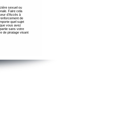
ctère sexuel ou
nale. Faire cela
seur d’Accès à
 renforcement de
importe quel sujet
s que vous avez
partie sans votre
e de piratage visant