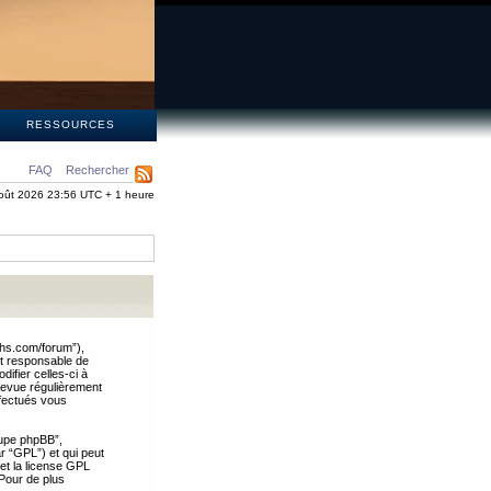
S
RESSOURCES
FAQ
Rechercher
oût 2026 23:56 UTC + 1 heure
ths.com/forum”),
nt responsable de
ifier celles-ci à
revue régulièrement
ffectués vous
oupe phpBB”,
ar “GPL”) et qui peut
 et la license GPL
Pour de plus