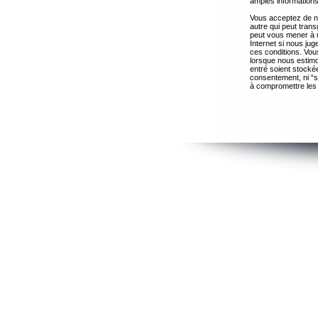
amples informations
Vous acceptez de ne
autre qui peut trans
peut vous mener à 
Internet si nous ju
ces conditions. Vous
lorsque nous estimo
entré soient stocké
consentement, ni “s
à compromettre les