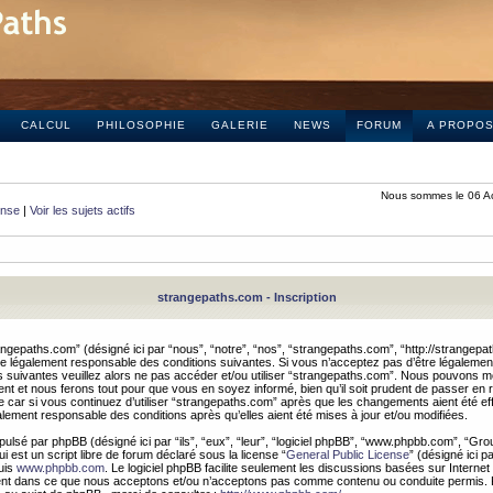
CALCUL
PHILOSOPHIE
GALERIE
NEWS
FORUM
A PROPO
Nous sommes le 06 A
onse
|
Voir les sujets actifs
strangepaths.com - Inscription
ngepaths.com” (désigné ici par “nous”, “notre”, “nos”, “strangepaths.com”, “http://strangepa
e légalement responsable des conditions suivantes. Si vous n’acceptez pas d’être légaleme
s suivantes veuillez alors ne pas accéder et/ou utiliser “strangepaths.com”. Nous pouvons mod
nt et nous ferons tout pour que vous en soyez informé, bien qu’il soit prudent de passer en 
car si vous continuez d’utiliser “strangepaths.com” après que les changements aient été e
alement responsable des conditions après qu’elles aient été mises à jour et/ou modifiées.
pulsé par phpBB (désigné ici par “ils”, “eux”, “leur”, “logiciel phpBB”, “www.phpbb.com”, “Gr
 est un script libre de forum déclaré sous la license “
General Public License
” (désigné ici p
uis
www.phpbb.com
. Le logiciel phpBB facilite seulement les discussions basées sur Internet
ement dans ce que nous acceptons et/ou n’acceptons pas comme contenu ou conduite permis. 