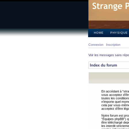
HOME
PHYSIQUE
Connexion
Inscription
Voir les messages sans rép
Index du forum
En accédant à “stra
vous acceptez d’êtr
toutes les condition
n’importe quel mome
cela par vous-même 
acceptez d’être lég
Notre forum est pro
“Équipes phpBB”) qui
être téléchargé dep
les interdit strict