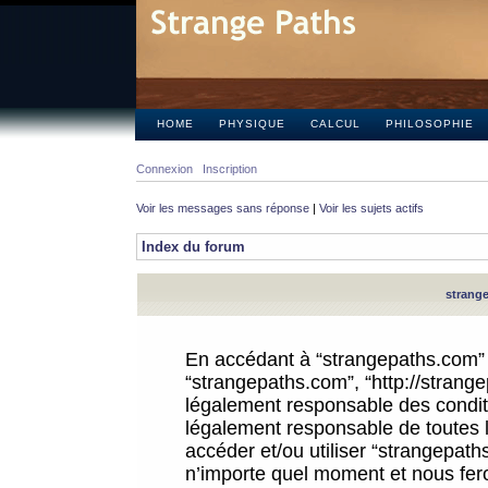
HOME
PHYSIQUE
CALCUL
PHILOSOPHIE
Connexion
Inscription
Voir les messages sans réponse
|
Voir les sujets actifs
Index du forum
strange
En accédant à “strangepaths.com” (d
“strangepaths.com”, “http://strang
légalement responsable des conditi
légalement responsable de toutes l
accéder et/ou utiliser “strangepat
n’importe quel moment et nous fer