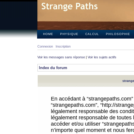
HOME
PHYSIQUE
CALCUL
PHILOSOPHIE
Connexion
Inscription
Voir les messages sans réponse
|
Voir les sujets actifs
Index du forum
strange
En accédant à “strangepaths.com” (d
“strangepaths.com”, “http://strang
légalement responsable des conditi
légalement responsable de toutes l
accéder et/ou utiliser “strangepat
n’importe quel moment et nous fer