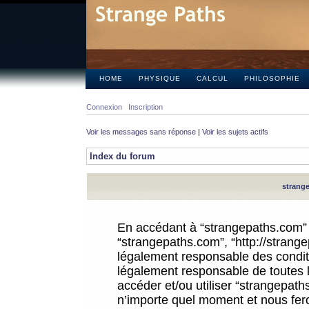
HOME
PHYSIQUE
CALCUL
PHILOSOPHIE
Connexion
Inscription
Voir les messages sans réponse
|
Voir les sujets actifs
Index du forum
strange
En accédant à “strangepaths.com” (d
“strangepaths.com”, “http://strang
légalement responsable des conditi
légalement responsable de toutes l
accéder et/ou utiliser “strangepat
n’importe quel moment et nous fer