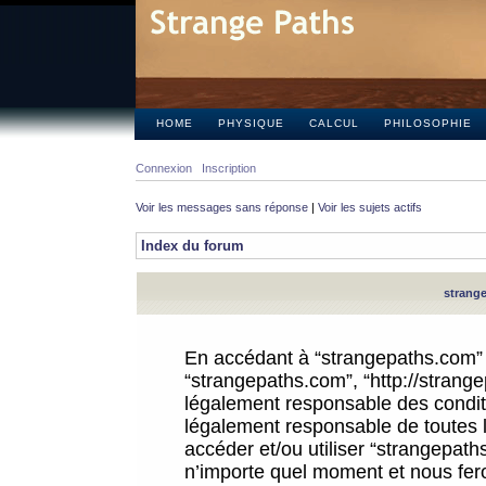
HOME
PHYSIQUE
CALCUL
PHILOSOPHIE
Connexion
Inscription
Voir les messages sans réponse
|
Voir les sujets actifs
Index du forum
strange
En accédant à “strangepaths.com” (d
“strangepaths.com”, “http://strang
légalement responsable des conditi
légalement responsable de toutes l
accéder et/ou utiliser “strangepat
n’importe quel moment et nous fer