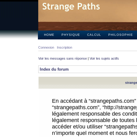
HOME
PHYSIQUE
CALCUL
PHILOSOPHIE
Connexion
Inscription
Voir les messages sans réponse
|
Voir les sujets actifs
Index du forum
strange
En accédant à “strangepaths.com” (d
“strangepaths.com”, “http://strang
légalement responsable des conditi
légalement responsable de toutes l
accéder et/ou utiliser “strangepat
n’importe quel moment et nous fer